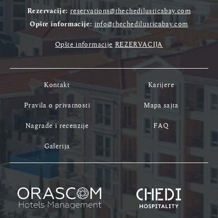
Rezervacije:
reservations@thechedilusticabay.com
Opšte informacije:
info@thechedilusticabay.com
Opšte informacije
REZERVACIJA
Kontakt
Karijere
Pravila o privatnosti
Mapa sajta
Nagrade i recenzije
FAQ
Galerija