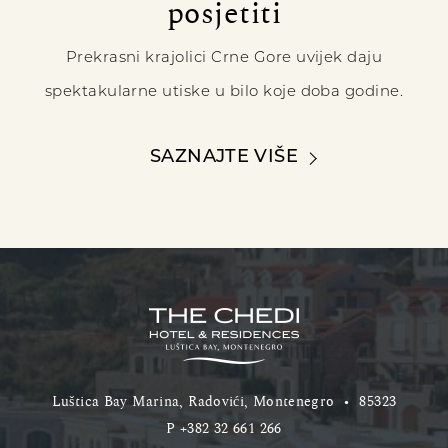
posjetiti
Prekrasni krajolici Crne Gore uvijek daju
spektakularne utiske u bilo koje doba godine.
SAZNAJTE VIŠE
Luštica Bay Marina, Radovići, Montenegro
•
85323
P
+382 32 661 266