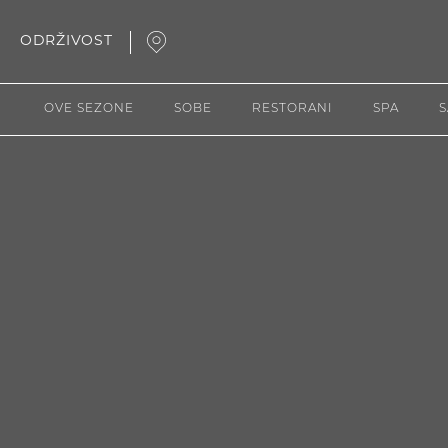
ODRŽIVOST
Open
Map
OVE SEZONE
SOBE
RESTORANI
SPA
S
Popup