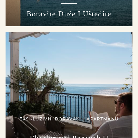
Boravite Duže I Uštedite
EKSKLUZIVNI BORAVAK U APARTMANU