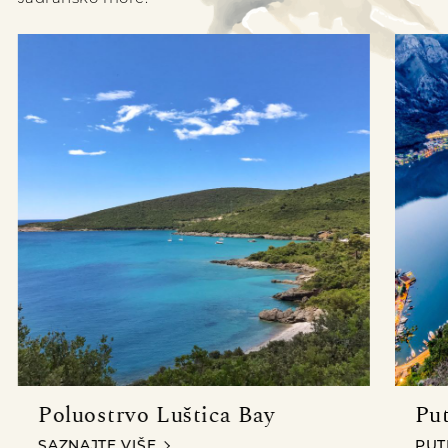
Poluostrvo Luštica Bay
Pu
POLUOSTRVO LUŠTICA BAY
PUT
SAZNAJTE VIŠE
PUT