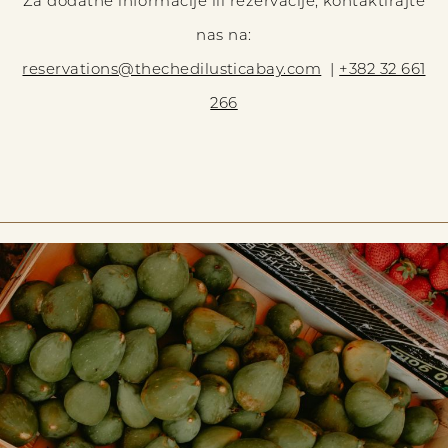
Za dodatne informacije ili rezervacije, kontaktirajte
nas na:
reservations@thechedilusticabay.com
|
+382 32 661
266