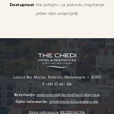
Dostupnost
: Na zahtjev i uz potvrdu (najmanje
jedan dan unaprijed)
Luštica Bay Marina, Radovići, Montenegro
•
85323
P
+382 32 661 266
Rezervacije:
reservations@thechedilusticabay.com
Opšte informacije:
info@thechedilusticabay.com
Opšte informacije
REZERVACIJA