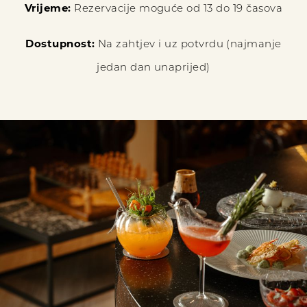
Vrijeme:
Rezervacije moguće od 13 do 19 časova
Dostupnost:
Na zahtjev i uz potvrdu (najmanje
jedan dan unaprijed)