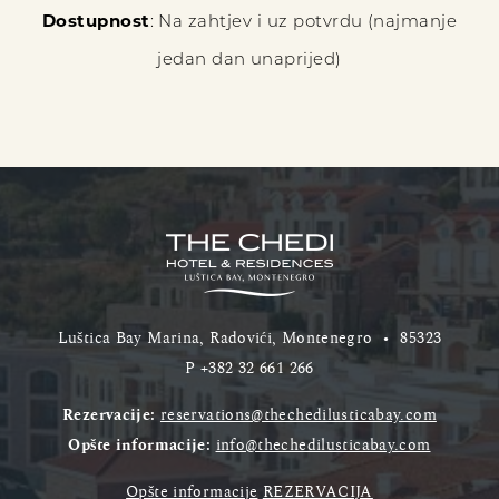
Dostupnost
: Na zahtjev i uz potvrdu (najmanje
jedan dan unaprijed)
Luštica Bay Marina, Radovići, Montenegro
•
85323
P
+382 32 661 266
Rezervacije:
reservations@thechedilusticabay.com
Opšte informacije:
info@thechedilusticabay.com
Opšte informacije
REZERVACIJA