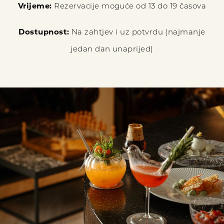
Vrijeme:
Rezervacije moguće od 13 do 19 časova
Dostupnost:
Na zahtjev i uz potvrdu (najmanje
jedan dan unaprijed)