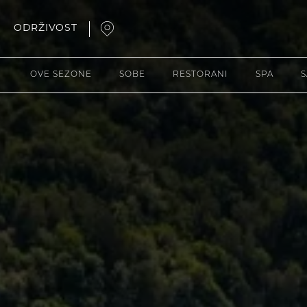
ODRŽIVOST
Open
Map
OVE SEZONE
SOBE
RESTORANI
SPA
S
Popup