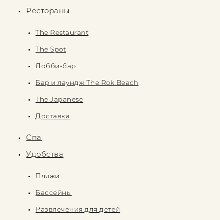
Рестораны
The Restaurant
The Spot
Лобби-бар
Бар и лаундж The Rok Beach
The Japanese
Доставка
Спа
Удобства
Пляжи
Бассейны
Развлечения для детей