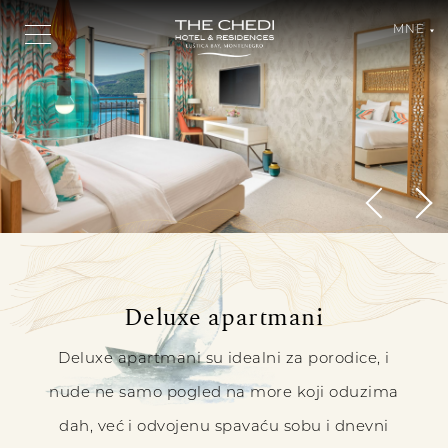
MNE
Deluxe
Deluxe apartmani
DELUXE
Suite
SUITE
Deluxe apartmani su idealni za porodice, i
nude ne samo pogled na more koji oduzima
dah, već i odvojenu spavaću sobu i dnevni