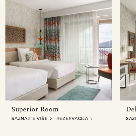
RE
Superior Room
De
SUPERIOR ROOM
DEL
SAZNAJTE VIŠE
REZERVACIJA
SAZ