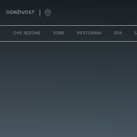
ODRŽIVOST
Open
Map
OVE SEZONE
SOBE
RESTORANI
SPA
S
Popup