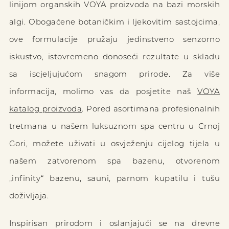
linijom organskih VOYA proizvoda na bazi morskih
algi. Obogaćene botaničkim i ljekovitim sastojcima,
ove formulacije pružaju jedinstveno senzorno
iskustvo, istovremeno donoseći rezultate u skladu
sa iscjeljujućom snagom prirode. Za više
informacija, molimo vas da posjetite naš
VOYA
katalog proizvoda
. Pored asortimana profesionalnih
tretmana u našem luksuznom spa centru u Crnoj
Gori, možete uživati u osvježenju cijelog tijela u
našem zatvorenom spa bazenu, otvorenom
„infinity“ bazenu, sauni, parnom kupatilu i tušu
doživljaja.
Inspirisan prirodom i oslanjajući se na drevne