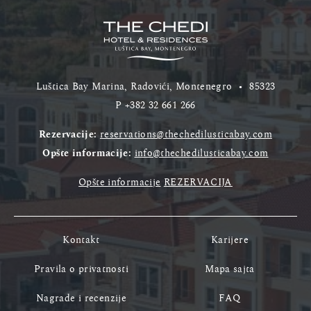
Luštica Bay Marina, Radovići, Montenegro
•
85323
P
+382 32 661 266
Rezervacije:
reservations@thechedilusticabay.com
Opšte informacije:
info@thechedilusticabay.com
Opšte informacije
REZERVACIJA
Kontakt
Karijere
Pravila o privatnosti
Mapa sajta
Nagrade i recenzije
FAQ