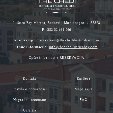
Luštica Bay Marina, Radovići, Montenegro
•
85323
P
+382 32 661 266
Rezervacije:
reservations@thechedilusticabay.com
Opšte informacije:
info@thechedilusticabay.com
Opšte informacije
REZERVACIJA
Kontakt
Karijere
Pravila o privatnosti
Mapa sajta
Nagrade i recenzije
FAQ
Galerija