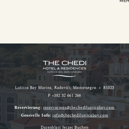
DEL
MEH
Luštica Bay Marina, Radovići, Montenegro
•
85323
P
+382 32 661 266
Reservierung:
reservations@thechedilusticabay.com
Generelle Info:
info@thechedilusticabay.com
Datenblatt
Jetzet Buchen