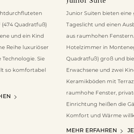
Junior Suite
ichtdurchfluteten
Junior Suiten bieten eine 
 (474 Quadratfuß)
Tageslicht und einen Ausb
ne und ein Kind
aus raumhohen Fenstern. 
e Reihe luxuriöser
Hotelzimmer in Monteneg
Technologie. Sie
Quadratfuß) groß und bie
lt so komfortabel
Erwachsene und zwei Kind
Keramikböden mit Terrazz
raumhohe Fenster, privat
HEN
Einrichtung heißen die G
Komfort und Wärme wil
JUNIOR SUITE
MEHR ERFAHREN
J