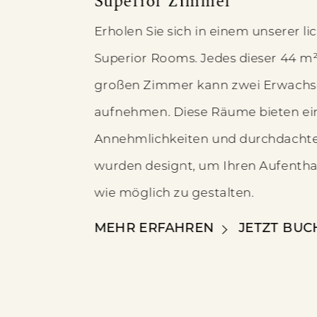
Superior Zimmer
Erholen Sie sich in einem unserer l
Superior Rooms. Jedes dieser 44 m²
großen Zimmer kann zwei Erwachse
aufnehmen. Diese Räume bieten ein
Annehmlichkeiten und durchdachte 
wurden designt, um Ihren Aufentha
wie möglich zu gestalten.
SUPERIOR ZIMMER
MEHR ERFAHREN
JETZT BUC