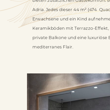
bieten zusätzlichen Gästekomfort 
mit
MIT
Adria. Jedes dieser 44 m² (474 Qu
Meerblick
MEERBLICK
Erwachsene und ein Kind aufnehmen
Keramikböden mit Terrazzo-Effekt, 
private Balkone und eine luxuriöse 
mediterranes Flair.