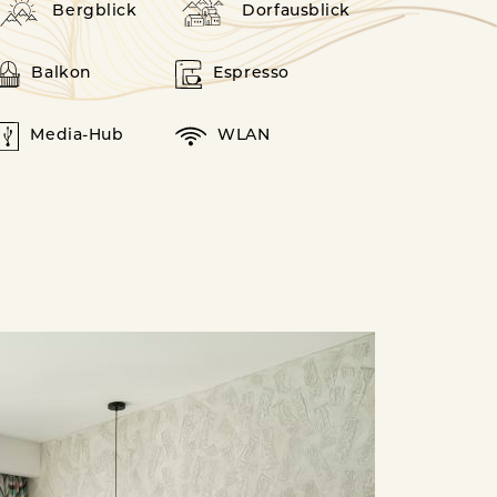
Bergblick
Dorfausblick
Balkon
Espresso
Media-Hub
WLAN