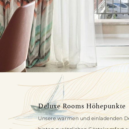
Deluxe
Deluxe Rooms Höhepunkte
DELUXE
Zimmer
ZIMMER
Unsere warmen und einladenden D