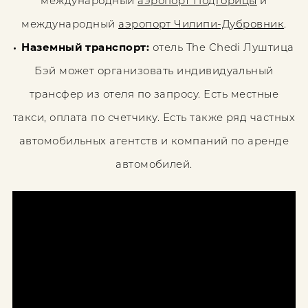
международный
аэропорт Подгорицы
и
международный
аэропорт Чилипи-Дубровник
.
Наземный транспорт:
отель The Chedi Луштица
Бэй может организовать индивидуальный
трансфер из отеля по запросу. Есть местные
такси, оплата по счетчику. Есть также ряд частных
автомобильных агентств и компаний по аренде
автомобилей.